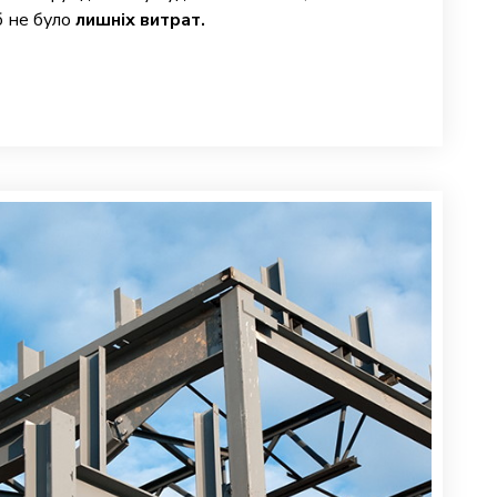
б не було
лишніх витрат.