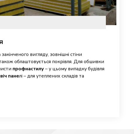
я
 закінченого вигляду, зовнішні стіни
також облаштовується покрівля. Для обшивки
листи
профнастилу
– у цьому випадку будівля
віч пане
лі – для утеплених складів та