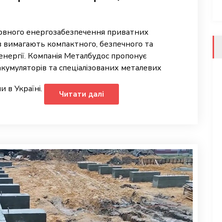
ервного енергозабезпечення приватних
тів вимагають компактного, безпечного та
енергії. Компанія Металбудос пропонує
акумуляторів та спеціалізованих металевих
и в Україні.
Читати далі