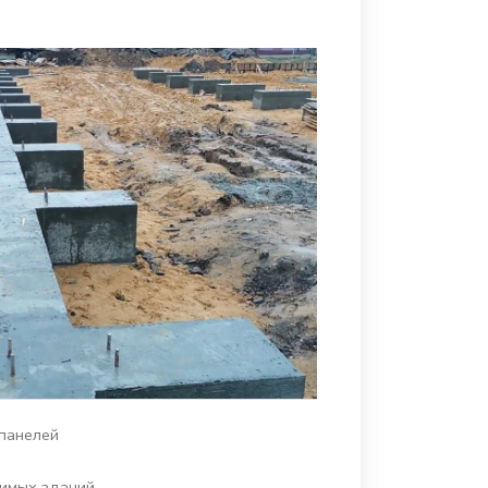
 панелей
имых зданий